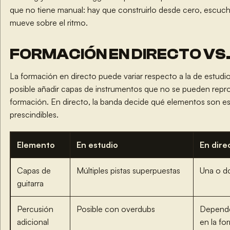
que no tiene manual: hay que construirlo desde cero, escuc
mueve sobre el ritmo.
FORMACIÓN EN DIRECTO VS.
La formación en directo puede variar respecto a la de estudio
posible añadir capas de instrumentos que no se pueden repro
formación. En directo, la banda decide qué elementos son es
prescindibles.
Elemento
En estudio
En dire
Capas de
Múltiples pistas superpuestas
Una o do
guitarra
Percusión
Posible con overdubs
Depende 
adicional
en la fo