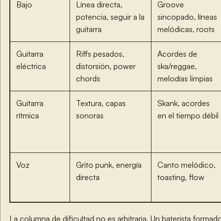
Bajo
Línea directa,
Groove
potencia, seguir a la
sincopado, líneas
guitarra
melódicas, roots
Guitarra
Riffs pesados,
Acordes de
eléctrica
distorsión, power
ska/reggae,
chords
melodías limpias
Guitarra
Textura, capas
Skank, acordes
rítmica
sonoras
en el tiempo débil
Voz
Grito punk, energía
Canto melódico,
directa
toasting, flow
La columna de dificultad no es arbitraria. Un baterista formad