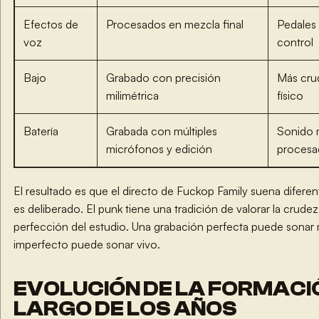
Efectos de
Procesados en mezcla final
Pedales 
voz
control
Bajo
Grabado con precisión
Más cru
milimétrica
físico
Batería
Grabada con múltiples
Sonido 
micrófonos y edición
procesa
El resultado es que el directo de Fuckop Family suena diferen
es deliberado. El punk tiene una tradición de valorar la crudez
perfección del estudio. Una grabación perfecta puede sonar
imperfecto puede sonar vivo.
EVOLUCIÓN DE LA FORMACIÓ
LARGO DE LOS AÑOS