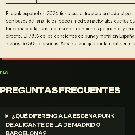
El punk español en 2026 tiene esa estructura en todo el paí
con bases de fans fieles, pocos medios nacionales que las 
funciona por la suma de muchos conciertos pequeños y mu
directo. El 78% de los conciertos de punk y metal en España 
menos de 500 personas. Alicante encaja exactamente en es
FAQ
PREGUNTAS FRECUENTES
¿QUÉ DIFERENCIA LA ESCENA PUNK
DE ALICANTE DE LA DE MADRID O
BARCELONA?