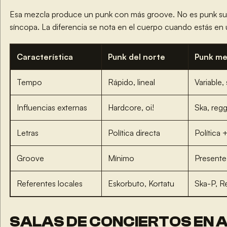
Esa mezcla produce un punk con más groove. No es punk su
síncopa. La diferencia se nota en el cuerpo cuando estás en 
Característica
Punk del norte
Punk me
Tempo
Rápido, lineal
Variable
Influencias externas
Hardcore, oi!
Ska, regg
Letras
Política directa
Política 
Groove
Mínimo
Presente
Referentes locales
Eskorbuto, Kortatu
Ska-P, R
SALAS DE CONCIERTOS EN A